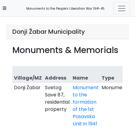
Monuments to the People's Liberation War 1941-45
Donji Žabar Municipality
Monuments & Memorials
Village/MZ
Address
Name
Type
Y
Donji Žabar
Svetog
Monument
Monument
1
Save 87,
to the
residential
formation
property
of the 1st
Posavska
Unit in 1941