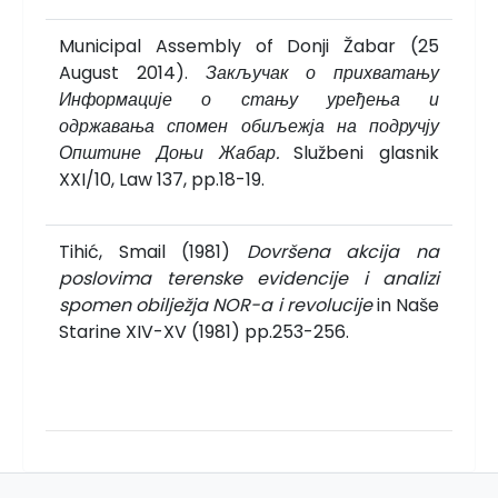
Municipal Assembly of Donji Žabar (25
August 2014).
Закључак о прихватању
Информације о стању уређења и
одржавања спомен обиљежја на подручју
Општине Доњи Жабар.
Službeni glasnik
XXI/10, Law 137, pp.18-19.
Tihi
ć, Smail (1981)
Dovr
š
ena akcija na
poslovima terenske evidencije i analizi
spomen obilježja NOR-a i
revolucije
in Naše
Starine XIV-XV (1981) pp.253-256.